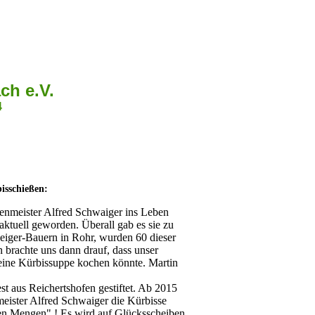
ch e.V.
4
isschießen:
enmeister Alfred Schwaiger ins Leben
aktuell geworden. Überall gab es sie zu
eiger-Bauern in Rohr, wurden 60 dieser
n brachte uns dann drauf, dass unser
 eine Kürbissuppe kochen könnte. Martin
st aus Reichertshofen gestiftet. Ab 2015
eister Alfred Schwaiger die Kürbisse
hen Mengen" ! Es wird auf Glücksscheiben