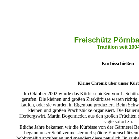
Freischütz Pörnba
Tradition seit 190
Kürbisschießen
Kleine Chronik über unser Kürb
Im Oktober 2002 wurde das Kürbisschießen von 1. Schütz
gerufen. Die kleinen und großen Zierkürbisse waren richtig 
kaufen, oder sie wurden in Eigenbau produziert. Beim Schw
kleinen und großen Prachtstücke organisiert. Die Bäueri
Herbergswirt, Martin Bogenrieder, aus den großen Früchten
sagte sofort zu.
Etliche Jahre bekamen wir die Kürbisse von der Gärtnerei Be
begann unser Schützenmeister und spätere Ehrenschützenm
hobbymäßig anzubauen und spendiert diese natürlich "in rau