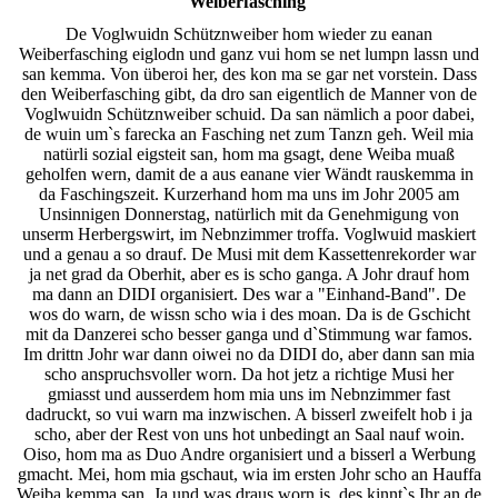
Weiberfasching
De Voglwuidn Schütznweiber hom wieder zu eanan
Weiberfasching eiglodn und ganz vui hom se net lumpn lassn und
san kemma. Von überoi her, des kon ma se gar net vorstein. Dass
den Weiberfasching gibt, da dro san eigentlich de Manner von de
Voglwuidn Schütznweiber schuid. Da san nämlich a poor dabei,
de wuin um`s farecka an Fasching net zum Tanzn geh. Weil mia
natürli sozial eigsteit san, hom ma gsagt, dene Weiba muaß
geholfen wern, damit de a aus eanane vier Wändt rauskemma in
da Faschingszeit. Kurzerhand hom ma uns im Johr 2005 am
Unsinnigen Donnerstag, natürlich mit da Genehmigung von
unserm Herbergswirt, im Nebnzimmer troffa. Voglwuid maskiert
und a genau a so drauf. De Musi mit dem Kassettenrekorder war
ja net grad da Oberhit, aber es is scho ganga. A Johr drauf hom
ma dann an DIDI organisiert. Des war a "Einhand-Band". De
wos do warn, de wissn scho wia i des moan. Da is de Gschicht
mit da Danzerei scho besser ganga und d`Stimmung war famos.
Im drittn Johr war dann oiwei no da DIDI do, aber dann san mia
scho anspruchsvoller worn. Da hot jetz a richtige Musi her
gmiasst und ausserdem hom mia uns im Nebnzimmer fast
dadruckt, so vui warn ma inzwischen. A bisserl zweifelt hob i ja
scho, aber der Rest von uns hot unbedingt an Saal nauf woin.
Oiso, hom ma as Duo Andre organisiert und a bisserl a Werbung
gmacht. Mei, hom mia gschaut, wia im ersten Johr scho an Hauffa
Weiba kemma san. Ja und was draus worn is, des kinnt`s Ihr an de