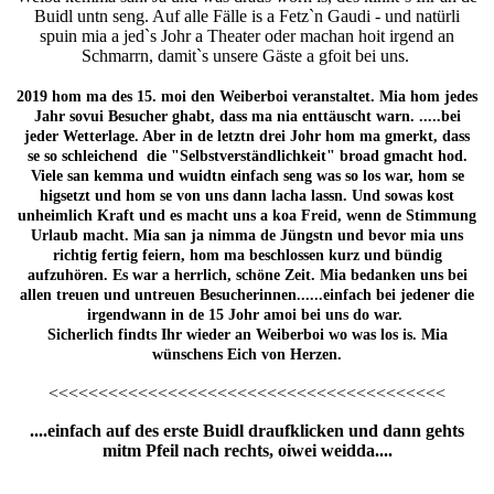
Buidl untn seng. Auf alle Fälle is a Fetz`n Gaudi - und natürli
spuin mia a jed`s Johr a Theater oder machan hoit irgend an
Schmarrn, damit`s unsere Gäste a gfoit bei uns.
2019 hom ma des 15. moi den Weiberboi veranstaltet. Mia hom jedes
Jahr sovui Besucher ghabt, dass ma nia enttäuscht warn. .....bei
jeder Wetterlage. Aber in de letztn drei Johr hom ma gmerkt, dass
se so schleichend die "Selbstverständlichkeit" broad gmacht hod.
Viele san kemma und wuidtn einfach seng was so los war, hom se
higsetzt und hom se von uns dann lacha lassn. Und sowas kost
unheimlich Kraft und es macht uns a koa Freid, wenn de Stimmung
Urlaub macht. Mia san ja nimma de Jüngstn und bevor mia uns
richtig fertig feiern, hom ma beschlossen kurz und bündig
aufzuhören. Es war a herrlich, schöne Zeit. Mia bedanken uns bei
allen treuen und untreuen Besucherinnen......einfach bei jedener die
irgendwann in de 15 Johr amoi bei uns do war.
Sicherlich findts Ihr wieder an Weiberboi wo was los is. Mia
wünschens Eich von Herzen.
<<<<<<<<<<<<<<<<<<<<<<<<<<<<<<<<<<<<<<<<
....einfach auf des erste Buidl draufklicken und dann gehts
mitm Pfeil nach rechts, oiwei weidda....